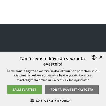
×
Tämä sivusto käyttää seuranta-
evästeitä
FINNISH
Tämä sivusto käyttää evästeitä käyttökokemuksen parantamiseksi.
Käyttämällä verkkosivustoamme hyväksyt kaikki evästeet
ENGLISH
evästekäytäntöjemme mukaisesti.
Tietosuojaseloste
SALLI EVÄSTEET
POISTA EVÄSTEET KÄYTÖSTÄ
NÄYTÄ YKSITYISKOHDAT