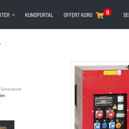
0
KTER
KUNDPORTAL
OFFERT KORG
SE
A
,
Generatorer
ien
rgen