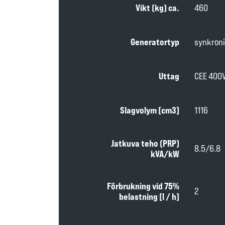
Vikt (kg) ca.
460
Generatortyp
synkroni
Uttag
CEE 400V
Slagvolym [cm3]
1116
Jatkuva teho (PRP)
8.5/6.8
kVA/kW
Förbrukning vid 75%
2
belastning [l / h]