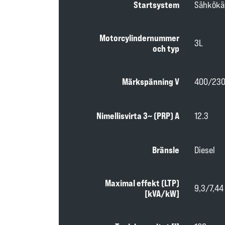
Startsystem
Sähkökä
Motorcylindernummer
3L
och typ
Märkspänning V
400/23
Nimellisvirta 3~ (PRP) A
12.3
Bränsle
Diesel
Maximal effekt (LTP)
9,3/7,44
[kVA/kW]