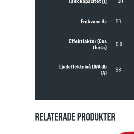
Tank kapacitet [l]
100
Frekvens Hz
50
Effektfaktor (Cos
0.8
theta)
Ljudeffektnivå LWA db
93
(A)
RELATERADE PRODUKTER