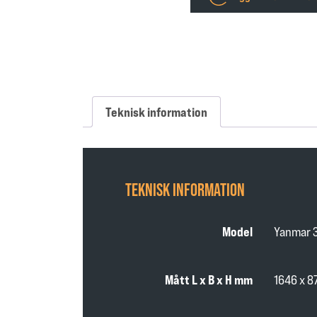
Teknisk information
TEKNISK INFORMATION
Model
Yanmar 
Mått L x B x H mm
1646 x 8