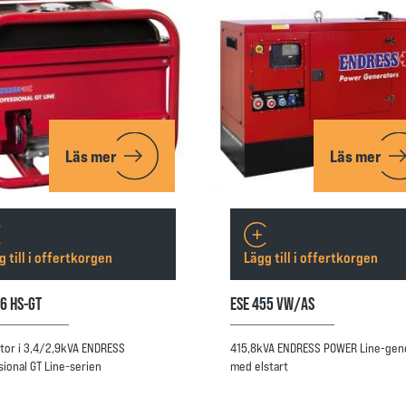
Läs mer
Läs mer
g till i offertkorgen
Lägg till i offertkorgen
06 HS-GT
ESE 455 VW/AS
tor i 3,4/2,9kVA ENDRESS
415,8kVA ENDRESS POWER Line-gen
sional GT Line-serien
med elstart