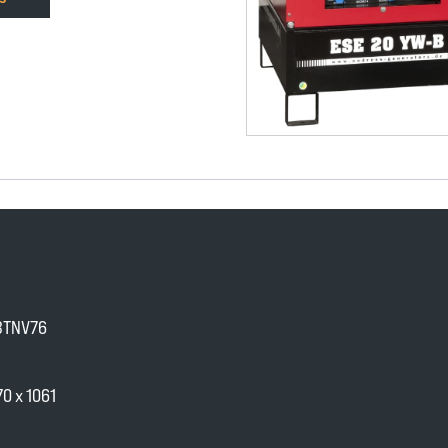
3TNV76
70 x 1061