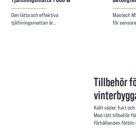
Den lätta och effektiva
Mastech MS
tjältiningsmattan är…
för sensor
Tillbehör f
vinterbyg
Kallt väder, fukt o
Med rätt tillbehör 
förhållanden förblir