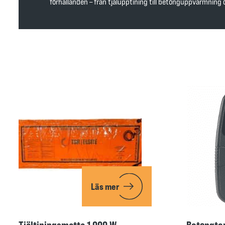
förhållanden – från tjälupptining till betonguppvärmning
Läs mer
Tjältiningsmatta 1 000 W
Betongte