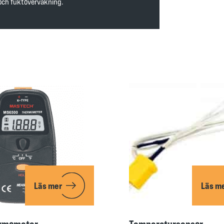
 och fuktövervakning.
Läs mer
Läs m
rmometer
Temperatursensor