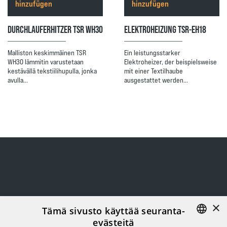
hinzufügen
hinzufügen
DURCHLAUFERHITZER TSR WH30
ELEKTROHEIZUNG TSR-EH18
Malliston keskimmäinen TSR
Ein leistungsstarker
WH30 lämmitin varustetaan
Elektroheizer, der beispielsweise
kestävällä tekstiilihupulla, jonka
mit einer Textilhaube
avulla…
ausgestattet werden…
×
Tämä sivusto käyttää seuranta-
evästeitä