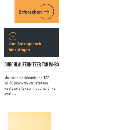
Erforschen
Zum Anfragekorb
hinzufügen
DURCHLAUFERHITZER TSR WH30
Malliston keskimmäinen TSR
WH30 lämmitin varustetaan
kestävällä tekstiilihupulla, jonka
avulla…