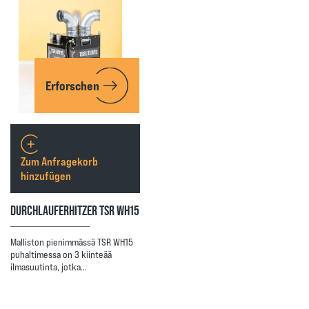
Erforschen
Zum Anfragekorb
hinzufügen
DURCHLAUFERHITZER TSR WH15
Malliston pienimmässä TSR WH15
puhaltimessa on 3 kiinteää
ilmasuutinta, jotka…