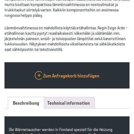
mutta kooltaan kompaktissa lämmönvaihtimessa on nostosilmukat ja
trukkitaskut siirtelyä varten. Kaikkiin komponentteihin on avoimessa
rungossa helppo pääsy.
Lämmönvaihtimessa on mahdollista käyttää etähallintaa.
Regin Exigo Ardo -
etähallinnan kautta pystyt reaaliaikaisesti näkemään ja säätämään mm.
järjestelmän paineen, ensiö- ja toisiopuolen lämpötilat sekä lianerottimen
tukkoisuuden. Hälytykset mahdollisista vikatilanteista tai sähkökatkoista
saat sähköpostiin tai tekstiviestillä.
Zum Anfragekorb hinzufügen
Beschreibung
Technical information
Die Wärmetauscher werden in Finnland speziell für die Heizung