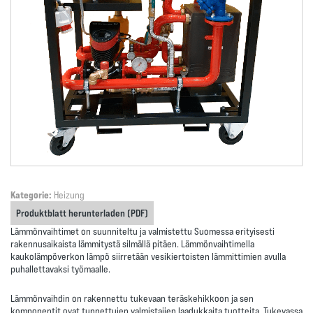
Kategorie:
Heizung
Produktblatt herunterladen (PDF)
Lämmönvaihtimet on suunniteltu ja valmistettu Suomessa erityisesti
rakennusaikaista lämmitystä silmällä pitäen. Lämmönvaihtimella
kaukolämpöverkon lämpö siirretään vesikiertoisten lämmittimien avulla
puhallettavaksi työmaalle.
Lämmönvaihdin on rakennettu tukevaan teräskehikkoon ja sen
komponentit ovat tunnettujen valmistajien laadukkaita tuotteita. Tukevassa