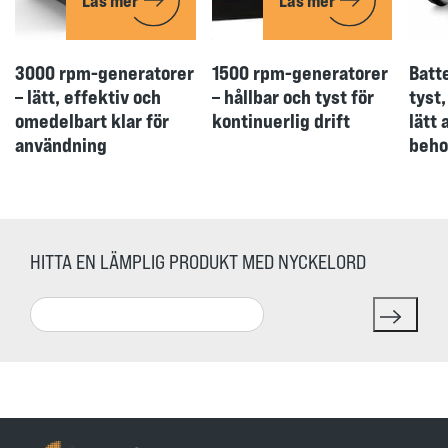
Läs mer
Läs mer
3000 rpm-generatorer
1500 rpm-generatorer
Batt
– lätt, effektiv och
– hållbar och tyst för
tyst,
omedelbart klar för
kontinuerlig drift
lätt 
användning
beho
HITTA EN LÄMPLIG PRODUKT MED NYCKELORD
Search