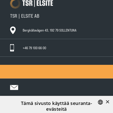
TSR | ELSITE AB
Bergkällavägen 43, 192 79 SOLLENTUNA
+46 79 100 66 00
General Warranty Terms
General Conditions of Sale
Privacy Policy
×
Tämä sivusto käyttää seuranta-
Följ oss i sociala medier:
evästeitä