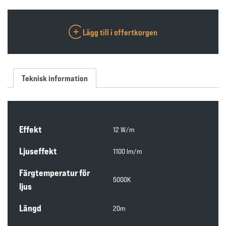
Lägg till i offertkorgen
Teknisk information
Effekt
12 W/m
Ljuseffekt
1100 lm/m
Färgtemperatur för
5000K
ljus
Längd
20m