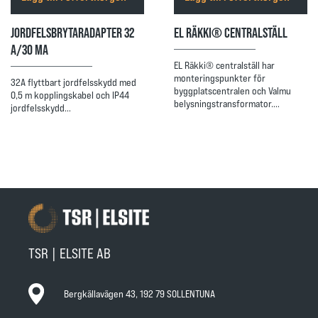
JORDFELSBRYTARADAPTER 32
EL RÄKKI® CENTRALSTÄLL
A/30 MA
EL Räkki® centralställ har
monteringspunkter för
32A flyttbart jordfelsskydd med
byggplatscentralen och Valmu
0,5 m kopplingskabel och IP44
belysningstransformator.…
jordfelsskydd…
TSR | ELSITE AB
Bergkällavägen 43, 192 79 SOLLENTUNA