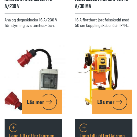
A/230 V
A/30 MA
Analog dygnsklocka 16 A/230 V
16 A flyttbart jordfelsskydd med
för styrning av utomhus- och…
50 cm kopplingskabel och IP44…
Läs mer
Läs mer
Lägg till i offertkorgen
Lägg till i offertkorgen