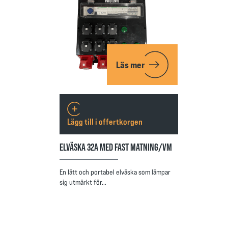
Läs mer
Lägg till i offertkorgen
ELVÄSKA 32A MED FAST MATNING/VM
En lätt och portabel elväska som lämpar
sig utmärkt för…