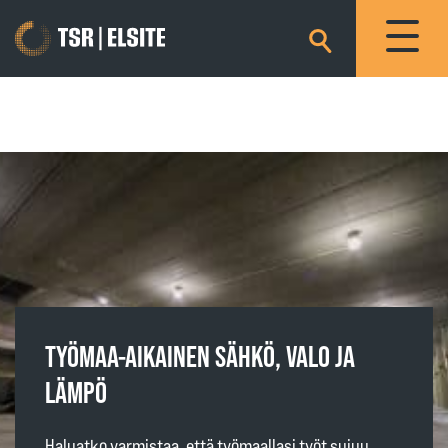
×
TYÖMAA-AIKAINEN SÄHKÖ, VALO JA
LÄMPÖ
Haluatko varmistaa, että työmaallasi työt sujuu