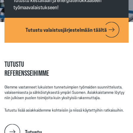
Tutustu kestävään ja energiatehokkaaseen
työmaavalaistukseen!
Tutustu valaistusjärjestelmään täältä
TUTUSTU
REFERENSSEI­­HIMME
Olemme vastanneet lukuisten tunnetuimpien työmaiden suunnittelusta,
valaisemisesta ja sähköistyksestä ympäri Suomen. Asiakkaistamme löytyy
niin julkisen puolen toimijoita kuin yksityisiä rakennuttajia.
Tutustu lisää asiakkaidemme kohteisiin ja niissä käytettyihin ratkaisuihin.
Tutustu