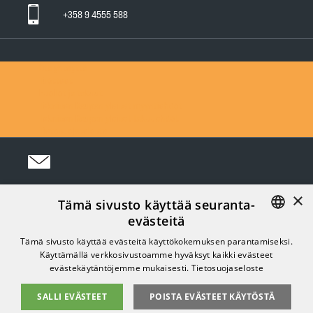
+358 9 4555 588
Ota yhteyttä
Tuotteet
Huollot ja takuut
Teknisen Kaupan yleiset myyntiehdot
Teknisen Kaupan yleiset takuuehdot
Tietosuojaseloste
×
Tämä sivusto käyttää seuranta-
Seuraa meitä Somessa:
evästeitä
FINNISH
Tämä sivusto käyttää evästeitä käyttökokemuksen parantamiseksi.
Käyttämällä verkkosivustoamme hyväksyt kaikki evästeet
ENGLISH
evästekäytäntöjemme mukaisesti.
Tietosuojaseloste
SALLI EVÄSTEET
POISTA EVÄSTEET KÄYTÖSTÄ
© 2026 TSR | ELSITE