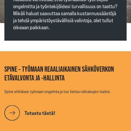
ongelmitta ja työntekijöidesi turvallisuus on taattu?
Mikäli haluat saavuttaa samalla kustannussäästöjä
ja tehdä ympäristöystävällisiä valintoja, olet tullut
oikeaan paikkaan.
SPINE – TYÖMAAN REAALIAIKAINEN SÄHKÖVERKON
ETÄVALVONTA JA -HALLINTA
Spine ehkäisee työmaan ongelmia ja tuo tietoa ratkaisujen tueksi.
Tutustu tästä!