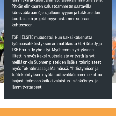
Pitkän elinkaaren kalustoamme on saatavilla
konevuokraamojen, jälleenmyyjien ja tukkureiden
kautta sekä projektimyynnistämme suoraan
kohteeseen.
TSR | ELSITE muodostui, kun kaksi kokenutta
työmaasähköistyksen ammattilaista EL & Site Oy ja
TSR Group Oy yhdistyi. Myöhemmin yritykseen
liitettiin myös kaksi ruotsalaista yritystä ja nyt
meillä onkin Suomen pisteiden lisäksi toimipisteet
myös Tukholmassa ja Malmössä. Yhdistymisen ja
tuotekehityksen myötä tuotevalikoimamme kattaa
laajasti työmaan kaikki valaistus-, sähköistys- ja
lämmitystarpeet.