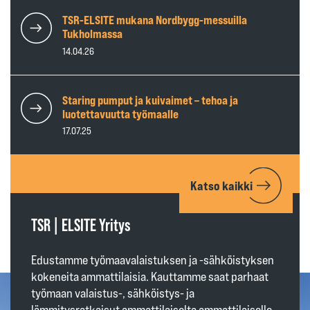
TSR-ELSITE mukana Nordbygg-messuilla
Tukholmassa
14.04.26
Staring pumput ja kuivaimet – tehoa ja
luotettavuutta työmaalle
17.07.25
Katso kaikki
TSR | ELSITE Yritys
Edustamme työmaavalaistuksen ja -sähköistyksen
kokeneita ammattilaisia. Kauttamme saat parhaat
työmaan valaistus-, sähköistys- ja
lämmitysratkaisut ammattilaiselta ammattilaiselle.