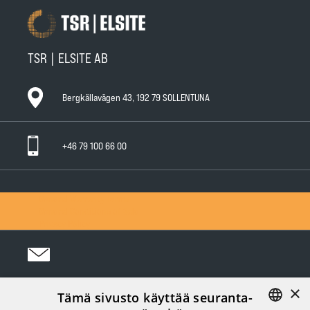
TSR | ELSITE AB
Bergkällavägen 43, 192 79 SOLLENTUNA
+46 79 100 66 00
General Warranty Terms
General Conditions of Sale
Privacy Policy
×
Tämä sivusto käyttää seuranta-
Följ oss i sociala medier: