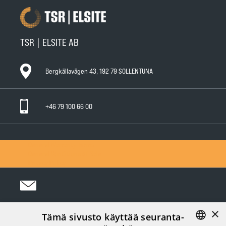
TSR | ELSITE AB
Bergkällavägen 43, 192 79 SOLLENTUNA
+46 79 100 66 00
General Warranty Terms
General Conditions of Sale
Privacy Policy
×
Tämä sivusto käyttää seuranta-
Följ oss i sociala medier: