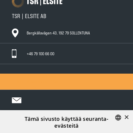
TSR | ELSITE AB
Bergkällavägen 43, 192 79 SOLLENTUNA
+46 79 100 66 00
General Warranty Terms
General Conditions of Sale
Privacy Policy
×
Tämä sivusto käyttää seuranta-
Följ oss i sociala medier:
evästeitä
FINNISH