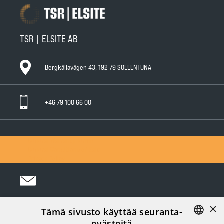
TSR | ELSITE AB
Bergkällavägen 43, 192 79 SOLLENTUNA
+46 79 100 66 00
General Warranty Terms
General Conditions of Sale
Privacy Policy
×
Tämä sivusto käyttää seuranta-
Följ oss i sociala medier:
evästeitä