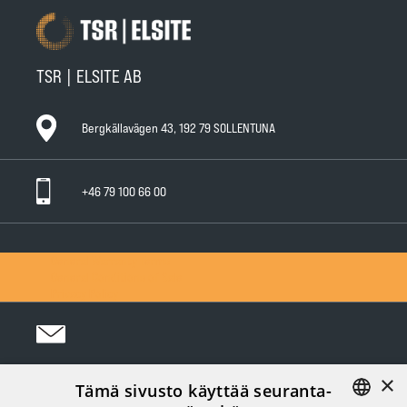
TSR | ELSITE AB
Bergkällavägen 43, 192 79 SOLLENTUNA
+46 79 100 66 00
General Warranty Terms
General Conditions of Sale
Privacy Policy
×
Tämä sivusto käyttää seuranta-
Följ oss i sociala medier: