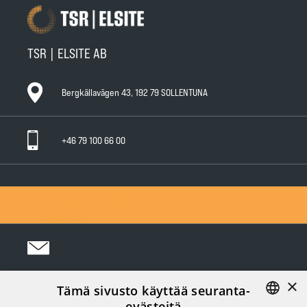
TSR | ELSITE AB
Bergkällavägen 43, 192 79 SOLLENTUNA
+46 79 100 66 00
General Warranty Terms
General Conditions of Sale
Privacy Policy
×
Tämä sivusto käyttää seuranta-
Följ oss i sociala medier:
evästeitä