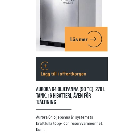
Läs mer
Lägg till i offertkorgen
AURORA 64 OLJEPANNA (90 °C), 270 L
TANK, 16 H BATTERI, ÄVEN FÖR
TJÄLTINING
Aurora 64 oljepanna är systemets
kraftfulla topp- och reservvärmeenhet.
Den…