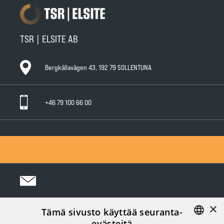
TSR | ELSITE AB
Bergkällavägen 43, 192 79 SOLLENTUNA
+46 79 100 66 00
General Warranty Terms
General Conditions of Sale
Privacy Policy
×
Tämä sivusto käyttää seuranta-
Följ oss i sociala medier:
evästeitä