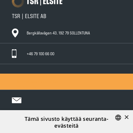
TSR | ELSITE AB
Bergkällavägen 43, 192 79 SOLLENTUNA
+46 79 100 66 00
General Warranty Terms
General Conditions of Sale
Privacy Policy
×
Tämä sivusto käyttää seuranta-
Följ oss i sociala medier:
evästeitä
FINNISH