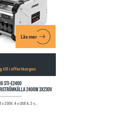
Läs mer
g till i offertkorgen
NG STI-E2400
RISTRÖMKÄLLA 2400W 3X230V
3 x 230V, 4 x USB A, 2 x…