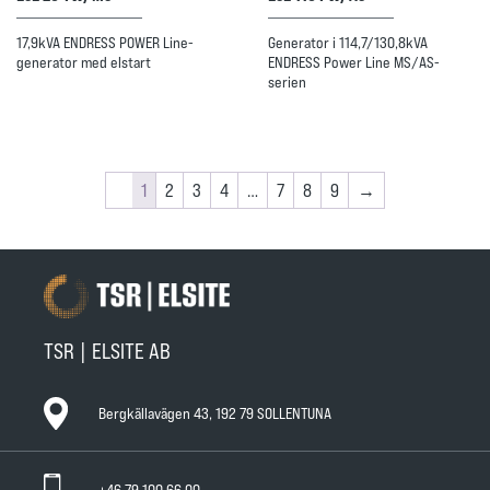
17,9kVA ENDRESS POWER Line-
Generator i 114,7/130,8kVA
generator med elstart
ENDRESS Power Line MS/AS-
serien
1
2
3
4
…
7
8
9
→
TSR | ELSITE AB
Bergkällavägen 43, 192 79 SOLLENTUNA
+46 79 100 66 00