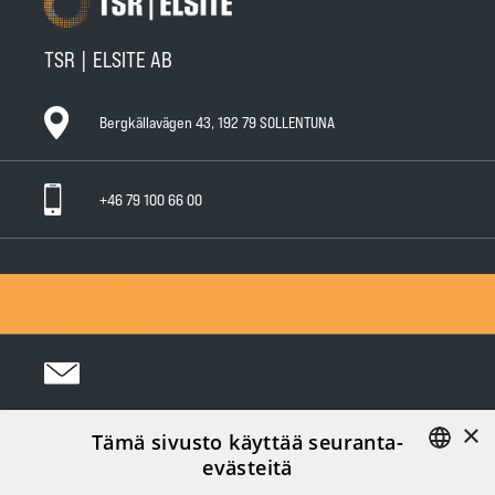
TSR | ELSITE AB
Bergkällavägen 43, 192 79 SOLLENTUNA
+46 79 100 66 00
General Warranty Terms
General Conditions of Sale
Privacy Policy
×
Tämä sivusto käyttää seuranta-
Följ oss i sociala medier:
evästeitä
FINNISH