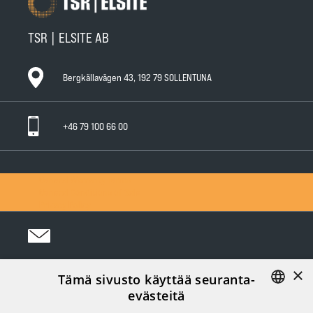
TSR | ELSITE AB
Bergkällavägen 43, 192 79 SOLLENTUNA
+46 79 100 66 00
General Warranty Terms
General Conditions of Sale
Privacy Policy
×
Tämä sivusto käyttää seuranta-
Följ oss i sociala medier:
evästeitä
FINNISH