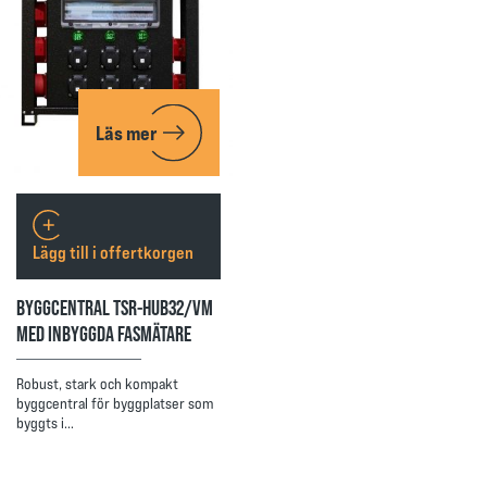
Läs mer
Lägg till i offertkorgen
BYGGCENTRAL TSR-HUB32/VM
MED INBYGGDA FASMÄTARE
Robust, stark och kompakt
byggcentral för byggplatser som
byggts i…