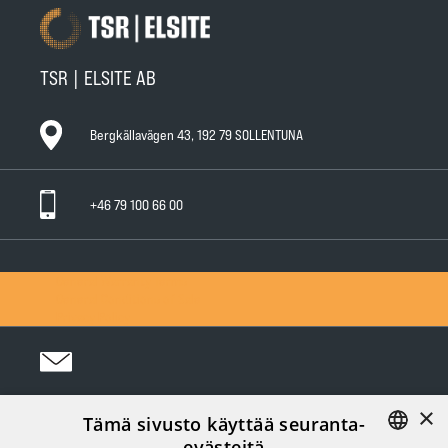
TSR | ELSITE AB
Bergkällavägen 43, 192 79 SOLLENTUNA
+46 79 100 66 00
General Warranty Terms
General Conditions of Sale
Privacy Policy
×
Tämä sivusto käyttää seuranta-
Följ oss i sociala medier:
evästeitä