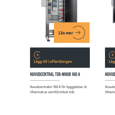
Läs mer
Lägg till i offertkorgen
Läg
HUVUDCENTRAL TSR-MHUB 160 A
HUVUD
Huvudcentralen 160 A för byggplatser är
Huvudc
tillverkad av varmförzinkat stål…
tillver