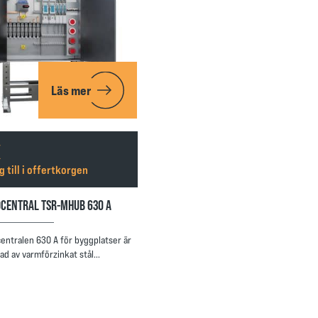
Läs mer
g till i offertkorgen
CENTRAL TSR-MHUB 630 A
entralen 630 A för byggplatser är
kad av varmförzinkat stål…