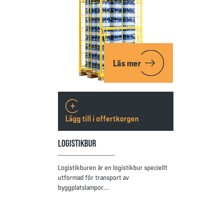
Läs mer
Lägg till i offertkorgen
LOGISTIKBUR
Logistikburen är en logistikbur speciellt
utformad för transport av
byggplatslampor.…