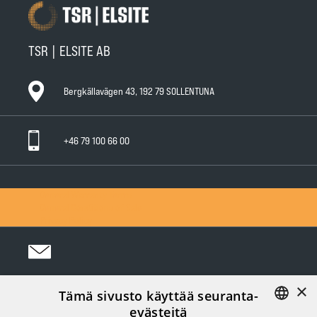
TSR | ELSITE AB
Bergkällavägen 43, 192 79 SOLLENTUNA
+46 79 100 66 00
General Warranty Terms
General Conditions of Sale
Privacy Policy
×
Tämä sivusto käyttää seuranta-
Följ oss i sociala medier:
evästeitä