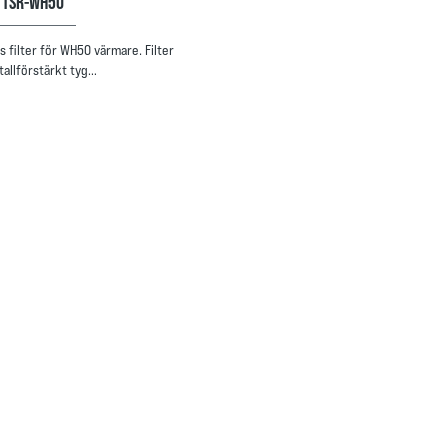
R TSR-WH50
s filter för WH50 värmare. Filter
tallförstärkt tyg…