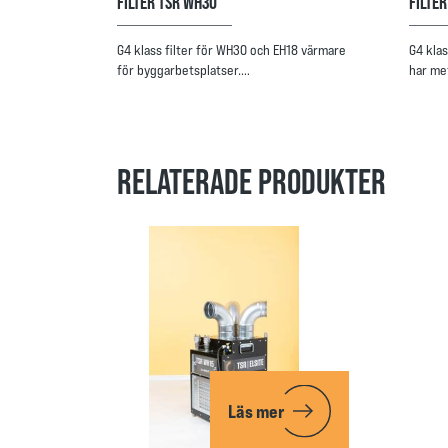
FILTER TSR WH30
FILTE
G4 klass filter för WH30 och EH18 värmare
G4 klas
för byggarbetsplatser.…
har me
RELATERADE PRODUKTER
Läs mer