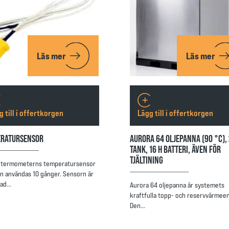
Läs mer
Läs mer
g till i offertkorgen
Lägg till i offertkorgen
RATURSENSOR
AURORA 64 OLJEPANNA (90 °C), 
TANK, 16 H BATTERI, ÄVEN FÖR
TJÄLTINING
termometerns temperatursensor
n användas 10 gånger. Sensorn är
rkad…
Aurora 64 oljepanna är systemets
kraftfulla topp- och reservvärmee
Den…