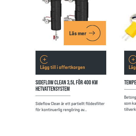
Läs mer
Lägg till i offertkorgen
Läg
SIDEFLOW CLEAN 3,5L FÖR 400 KW
TEMPE
HETVATTENSYSTEM
Betong
som ka
Sideflow Clean är ett partiellt flödesfilter
tillve
för kontinuerlig rengöring av…