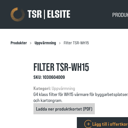
PRODU
Produkter
Uppvärmning
Filter TSR-WH15
FILTER TSR-WH15
SKU:
1030604009
Kategori:
Uppvärmning
G4 klass filter för WH15 värmare för byggarbetsplatser.
och kartongram.
Ladda ner produktkortet (PDF)
Lägg till i offertko