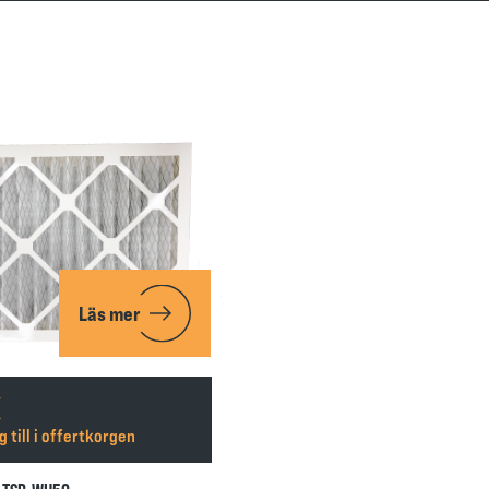
Läs mer
g till i offertkorgen