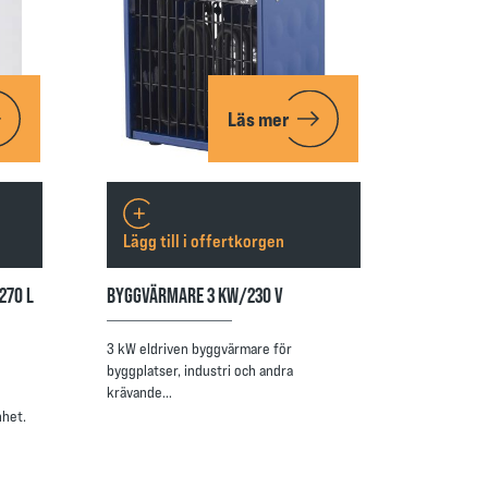
Läs mer
Lägg till i offertkorgen
270 L
BYGGVÄRMARE 3 KW/230 V
3 kW eldriven byggvärmare för
byggplatser, industri och andra
krävande…
nhet.