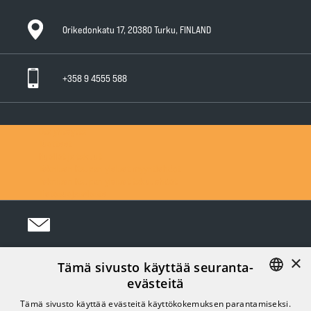
Orikedonkatu 17, 20380 Turku, FINLAND
+358 9 4555 588
Ota yhteyttä
Tuotteet
Huollot ja takuut
Teknisen Kaupan yleiset myyntiehdot
Teknisen Kaupan yleiset takuuehdot
Tietosuojaseloste
×
Tämä sivusto käyttää seuranta-
Seuraa meitä Somessa:
evästeitä
FINNISH
Tämä sivusto käyttää evästeitä käyttökokemuksen parantamiseksi.