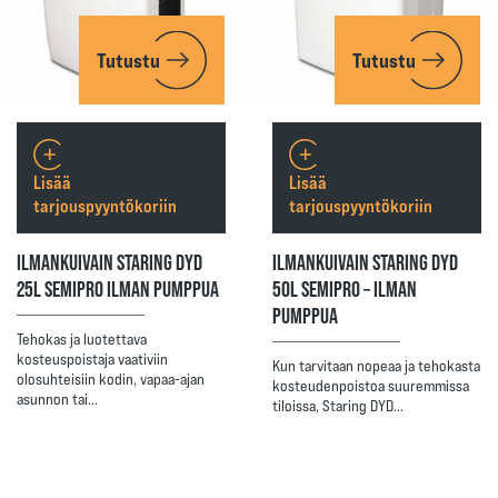
Tutustu
Tutustu
Lisää
Lisää
tarjouspyyntökoriin
tarjouspyyntökoriin
ILMANKUIVAIN STARING DYD
ILMANKUIVAIN STARING DYD
25L SEMIPRO ILMAN PUMPPUA
50L SEMIPRO – ILMAN
PUMPPUA
Tehokas ja luotettava
kosteuspoistaja vaativiin
Kun tarvitaan nopeaa ja tehokasta
olosuhteisiin kodin, vapaa-ajan
kosteudenpoistoa suuremmissa
asunnon tai…
tiloissa, Staring DYD…