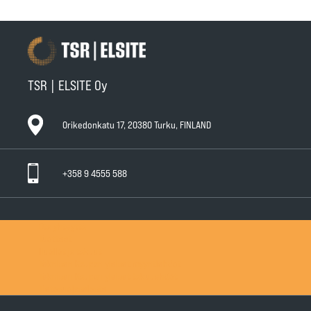
TSR | ELSITE Oy
Orikedonkatu 17, 20380 Turku, FINLAND
+358 9 4555 588
Ota yhteyttä
Tuotteet
Huollot ja takuut
Teknisen Kaupan yleiset myyntiehdot
Teknisen Kaupan yleiset takuuehdot
Tietosuojaseloste