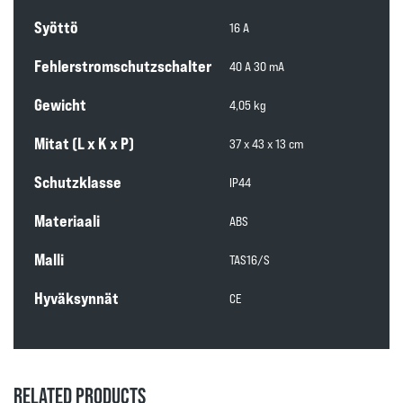
Syöttö
16 A
Fehlerstromschutzschalter
40 A 30 mA
Gewicht
4,05 kg
Mitat (L x K x P)
37 x 43 x 13 cm
Schutzklasse
IP44
Materiaali
ABS
Malli
TAS16/S
Hyväksynnät
CE
RELATED PRODUCTS