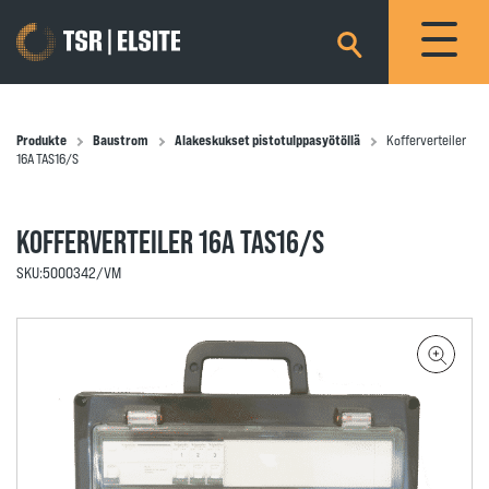
×
Produkte
Baustrom
Alakeskukset pistotulppasyötöllä
Kofferverteiler
16A TAS16/S
KOFFERVERTEILER 16A TAS16/S
SKU:
5000342/VM