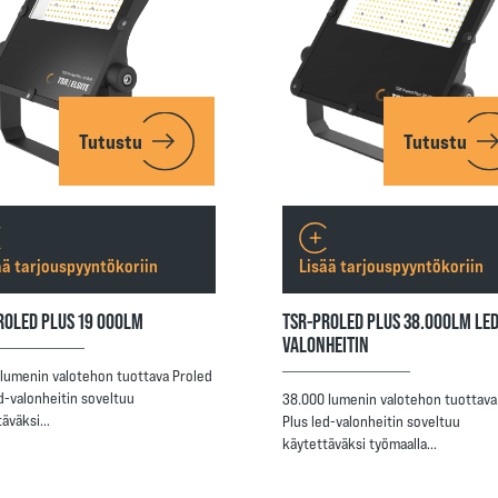
Tutustu
Tutustu
ää tarjouspyyntökoriin
Lisää tarjouspyyntökoriin
ROLED PLUS 19 000LM
TSR-PROLED PLUS 38.000LM LED
VALONHEITIN
 lumenin valotehon tuottava Proled
d-valonheitin soveltuu
38.000 lumenin valotehon tuottava
täväksi…
Plus led-valonheitin soveltuu
käytettäväksi työmaalla…