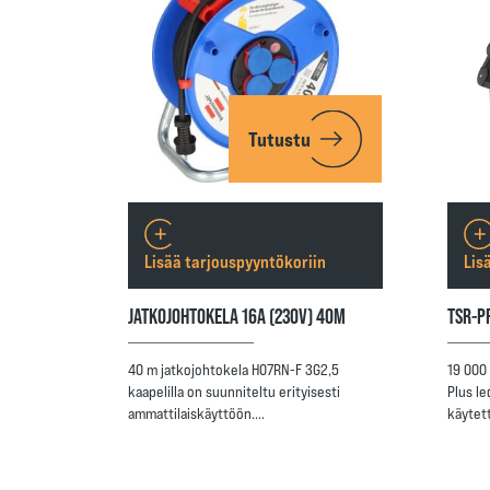
Tutustu
Lisää tarjouspyyntökoriin
Lis
JATKOJOHTOKELA 16A (230V) 40M
TSR-P
40 m jatkojohtokela H07RN-F 3G2,5
19 000
kaapelilla on suunniteltu erityisesti
Plus le
ammattilaiskäyttöön.…
käytet