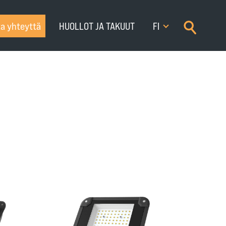
×
a yhteyttä
HUOLLOT JA TAKUUT
FI