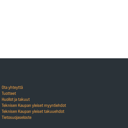
Ota yhteyttä
Tuotteet
Huollot ja takuut
Teknisen Kaupan yleiset myyntiehdot
Teknisen Kaupan yleiset takuuehdot
Tietosuojaseloste