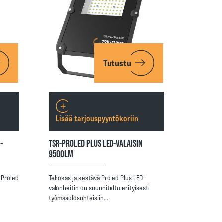
Tutustu
Lisää tarjouspyyntökoriin
-
TSR-PROLED PLUS LED-VALAISIN
9500LM
 Proled
Tehokas ja kestävä Proled Plus LED-
valonheitin on suunniteltu erityisesti
työmaaolosuhteisiin…