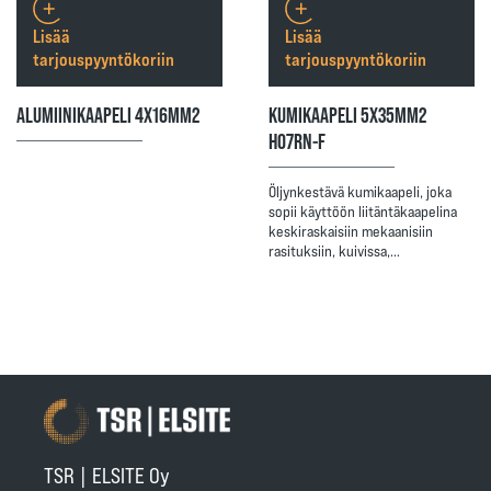
Lisää
Lisää
tarjouspyyntökoriin
tarjouspyyntökoriin
ALUMIINIKAAPELI 4X16MM2
KUMIKAAPELI 5X35MM2
H07RN-F
Öljynkestävä kumikaapeli, joka
sopii käyttöön liitäntäkaapelina
keskiraskaisiin mekaanisiin
rasituksiin, kuivissa,…
TSR | ELSITE Oy