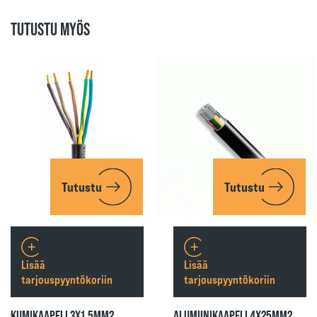
TUTUSTU MYÖS
Tutustu
Tutustu
Lisää
Lisää
tarjouspyyntökoriin
tarjouspyyntökoriin
KUMIKAAPELI 3X1,5MM2
ALUMIINIKAAPELI 4X25MM2