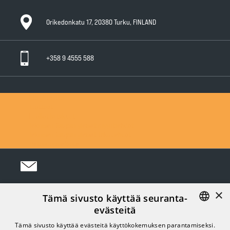
Orikedonkatu 17, 20380 Turku, FINLAND
+358 9 4555 588
Ota yhteyttä
Tuotteet
Huollot ja takuut
Teknisen Kaupan yleiset myyntiehdot
Teknisen Kaupan yleiset takuuehdot
Tietosuojaseloste
×
Tämä sivusto käyttää seuranta-
Seuraa meitä Somessa:
evästeitä
FINNISH
Tämä sivusto käyttää evästeitä käyttökokemuksen parantamiseksi.