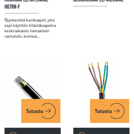
H07RN-F
Öljynkestävä kumikaapeli, joka
sopii käyttöön liitäntäkaapelina
keskiraskaisiin mekaanisiin
rasituksiin, kuivissa,…
Tutustu
Tutustu