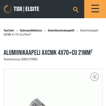
×
Tuotteet
Työmaasähköistys
Alumiinivoimakaapelit
Alumiinikaapeli
AXCMK 4×70+Cu 21mm²
ALUMIINIKAAPELI AXCMK 4X70+CU 21MM²
Tuotetunnus (SKU):
111004