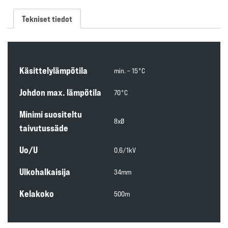
Tekniset tiedot
Käsittelylämpötila
min. – 15°C
Johdon max. lämpötila
70°C
Minimi suositeltu
8xØ
taivutussäde
Uo/U
0,6/1kV
Ulkohalkaisija
34mm
Kelakoko
500m