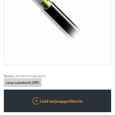
Osasto:
Alumiinivoimakaapelit
Lataa tuotekortti (PDF)
Lisää tarjouspyyntökoriin