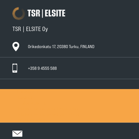
TSR | ELSITE Oy
Orikedonkatu 17, 20380 Turku, FINLAND
+358 9 4555 588
Ota yhteyttä
Tuotteet
Huollot ja takuut
Teknisen Kaupan yleiset myyntiehdot
Teknisen Kaupan yleiset takuuehdot
Tietosuojaseloste