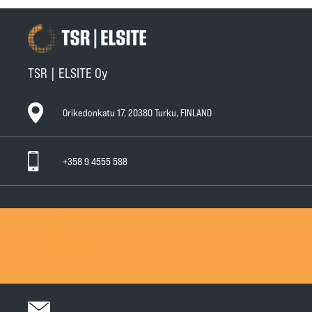
TSR | ELSITE Oy
Orikedonkatu 17, 20380 Turku, FINLAND
+358 9 4555 588
Ota yhteyttä
Tuotteet
Huollot ja takuut
Teknisen Kaupan yleiset myyntiehdot
Teknisen Kaupan yleiset takuuehdot
Tietosuojaseloste