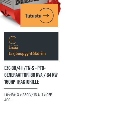
Tutustu
Lisää
tarjouspyyntökoriin
EZG 80/4 II/TN-S – PTO-
GENERAATTORI 80 KVA / 64 KW
160HP TRAKTORILLE
Lähdöt: 3 x 230 V/16 A, 1 x CEE
400…