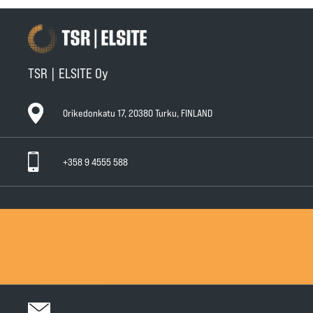
TSR | ELSITE Oy
Orikedonkatu 17, 20380 Turku, FINLAND
+358 9 4555 588
Ota yhteyttä
Tuotteet
Huollot ja takuut
Teknisen Kaupan yleiset myyntiehdot
Teknisen Kaupan yleiset takuuehdot
Tietosuojaseloste