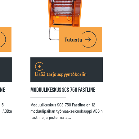
Tutustu
Lisää tarjouspyyntökoriin
INE
MODUULIKESKUS SCS-750 FASTLINE
 5
Moduulikeskus SCS-750 Fastline on 12
i ABB:n
moduulipaikan työmaakeskuskaappi ABB:n
Fastline järjestelmällä,…