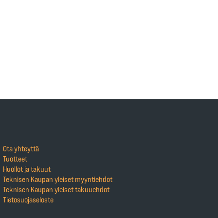
Ota yhteyttä
Tuotteet
Huollot ja takuut
Teknisen Kaupan yleiset myyntiehdot
Teknisen Kaupan yleiset takuuehdot
Tietosuojaseloste