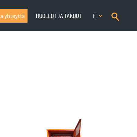
×
a yhteyttä
HUOLLOT JA TAKUUT
FI