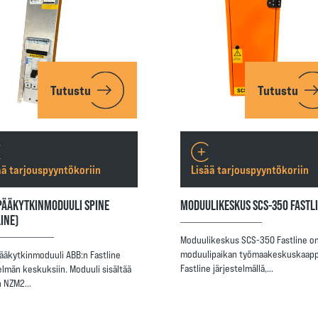
Tutustu
Tutustu
ää tarjouspyyntökoriin
Lisää tarjouspyyntökoriin
PÄÄKYTKINMODUULI SPINE
MODUULIKESKUS SCS-350 FASTL
LINE)
Moduulikeskus SCS-350 Fastline on
moduulipaikan työmaakeskuskaapp
ääkytkinmoduuli ABB:n Fastline
Fastline järjestelmällä,…
elmän keskuksiin. Moduuli sisältää
n NZM2…