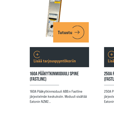
Tutustu
Lisää tarjouspyyntökoriin
Lis
160A PÄÄKYTKINMODUULI SPINE
250A 
(FASTLINE)
(FAST
160A Pääkytkinmoduuli ABB:n Fastline
250A P
järjestelmän keskuksiin. Moduuli sisältää
järjest
Eatonin NZM2…
Eatoni