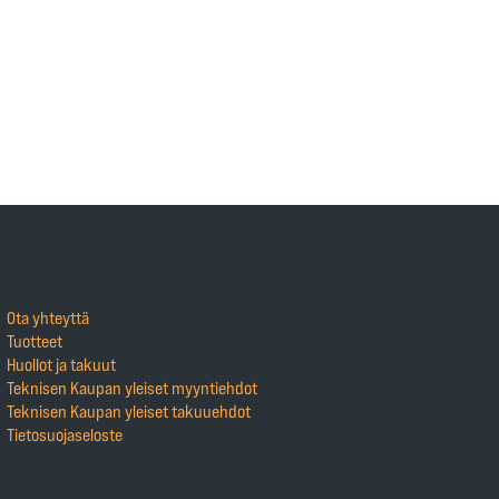
Ota yhteyttä
Tuotteet
Huollot ja takuut
Teknisen Kaupan yleiset myyntiehdot
Teknisen Kaupan yleiset takuuehdot
Tietosuojaseloste