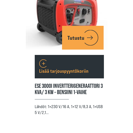
Tutustu
Lisää tarjouspyyntökoriin
ESE 3000I INVERTTERIGENERAATTORI 3
KVA/ 3 KW – BENSIINI 1-VAIHE
Lähdöt: 1×230 V/16 A, 1×12 V/8,3 A, 1×USB
5 V/2,1…