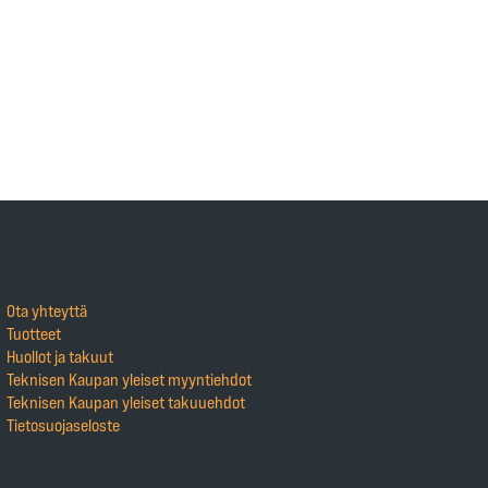
Ota yhteyttä
Tuotteet
Huollot ja takuut
Teknisen Kaupan yleiset myyntiehdot
Teknisen Kaupan yleiset takuuehdot
Tietosuojaseloste