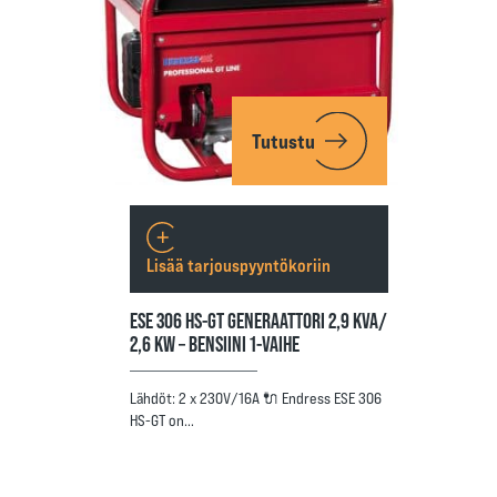
Tutustu
Lisää tarjouspyyntökoriin
ESE 306 HS-GT GENERAATTORI 2,9 KVA/
2,6 KW – BENSIINI 1-VAIHE
Lähdöt: 2 x 230V/16A 🔌 Endress ESE 306
HS-GT on…