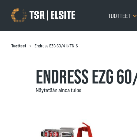
TUOTTEET
Tuotteet
Endress EZG 60/4 II/TN-S
ENDRESS EZG 60/
Näytetään ainoa tulos