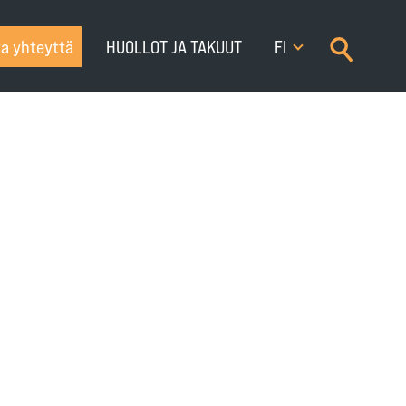
×
a yhteyttä
HUOLLOT JA TAKUUT
FI