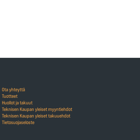
Ota yhteyttä
Tuotteet
Huollot ja takuut
Teknisen Kaupan yleiset myyntiehdot
Teknisen Kaupan yleiset takuuehdot
Tietosuojaseloste