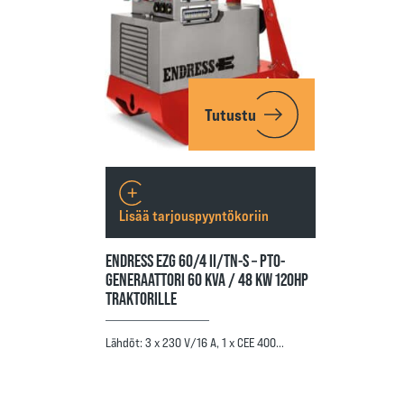
Tutustu
Lisää tarjouspyyntökoriin
ENDRESS EZG 60/4 II/TN-S – PTO-
GENERAATTORI 60 KVA / 48 KW 120HP
TRAKTORILLE
Lähdöt: 3 x 230 V/16 A, 1 x CEE 400…