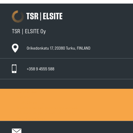
TSR | ELSITE Oy
Orikedonkatu 17, 20380 Turku, FINLAND
+358 9 4555 588
Ota yhteyttä
Tuotteet
Huollot ja takuut
Teknisen Kaupan yleiset myyntiehdot
Teknisen Kaupan yleiset takuuehdot
Tietosuojaseloste