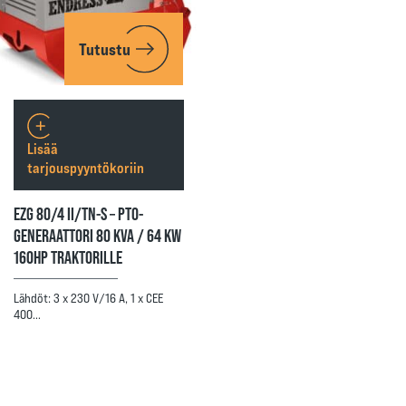
Tutustu
Lisää
tarjouspyyntökoriin
EZG 80/4 II/TN-S – PTO-
GENERAATTORI 80 KVA / 64 KW
160HP TRAKTORILLE
Lähdöt: 3 x 230 V/16 A, 1 x CEE
400…