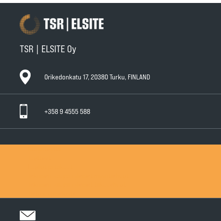
TSR | ELSITE Oy
Orikedonkatu 17, 20380 Turku, FINLAND
+358 9 4555 588
Ota yhteyttä
Tuotteet
Huollot ja takuut
Teknisen Kaupan yleiset myyntiehdot
Teknisen Kaupan yleiset takuuehdot
Tietosuojaseloste