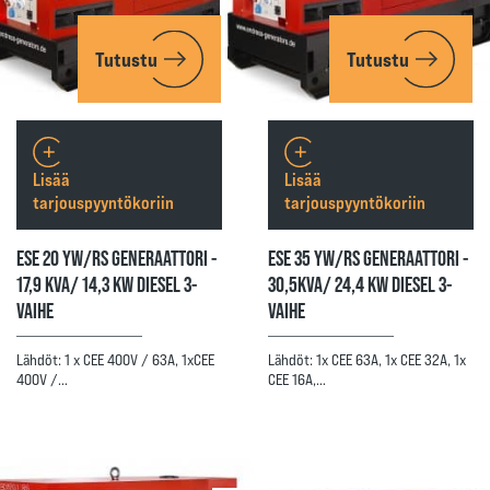
Tutustu
Tutustu
Lisää
Lisää
tarjouspyyntökoriin
tarjouspyyntökoriin
ESE 20 YW/RS GENERAATTORI -
ESE 35 YW/RS GENERAATTORI -
17,9 KVA/ 14,3 KW DIESEL 3-
30,5KVA/ 24,4 KW DIESEL 3-
VAIHE
VAIHE
Lähdöt: 1 x CEE 400V / 63A, 1xCEE
Lähdöt: 1x CEE 63A, 1x CEE 32A, 1x
400V /…
CEE 16A,…