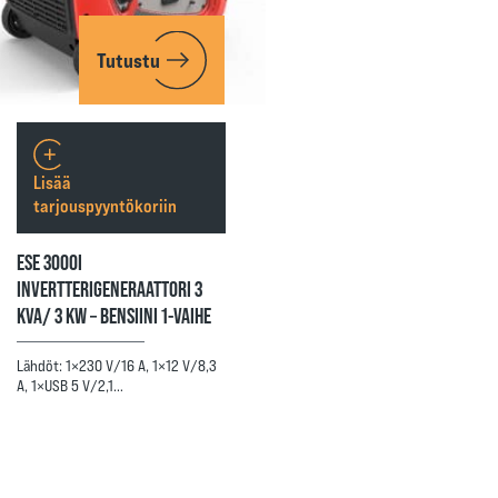
Tutustu
Lisää
tarjouspyyntökoriin
ESE 3000I
INVERTTERIGENERAATTORI 3
KVA/ 3 KW – BENSIINI 1-VAIHE
Lähdöt: 1×230 V/16 A, 1×12 V/8,3
A, 1×USB 5 V/2,1…