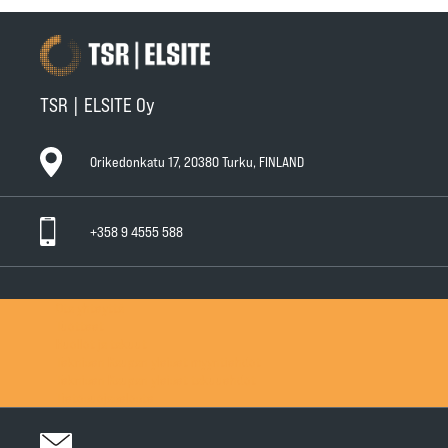
TSR | ELSITE Oy
Orikedonkatu 17, 20380 Turku, FINLAND
+358 9 4555 588
Ota yhteyttä
Tuotteet
Huollot ja takuut
Teknisen Kaupan yleiset myyntiehdot
Teknisen Kaupan yleiset takuuehdot
Tietosuojaseloste