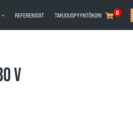
0
T
REFERENSSIT
TARJOUSPYYNTÖKORI
30 V