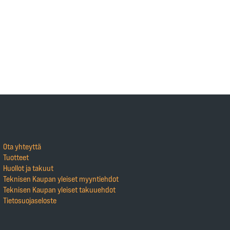
Ota yhteyttä
Tuotteet
Huollot ja takuut
Teknisen Kaupan yleiset myyntiehdot
Teknisen Kaupan yleiset takuuehdot
Tietosuojaseloste