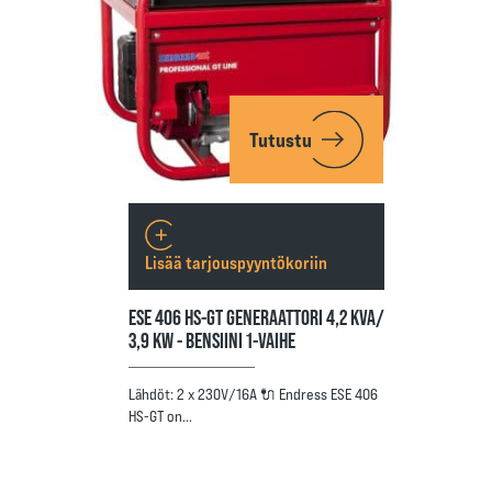
Tutustu
Lisää tarjouspyyntökoriin
ESE 406 HS-GT GENERAATTORI 4,2 KVA/
3,9 KW - BENSIINI 1-VAIHE
Lähdöt: 2 x 230V/16A 🔌 Endress ESE 406
HS-GT on…