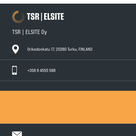
TSR | ELSITE Oy
Orikedonkatu 17, 20380 Turku, FINLAND
+358 9 4555 588
Ota yhteyttä
Tuotteet
Huollot ja takuut
Teknisen Kaupan yleiset myyntiehdot
Teknisen Kaupan yleiset takuuehdot
Tietosuojaseloste