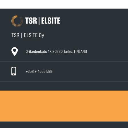
TSR | ELSITE Oy
Orikedonkatu 17, 20380 Turku, FINLAND
+358 9 4555 588
Ota yhteyttä
Tuotteet
Huollot ja takuut
Teknisen Kaupan yleiset myyntiehdot
Teknisen Kaupan yleiset takuuehdot
Tietosuojaseloste