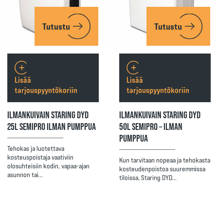
Tutustu
Tutustu
Lisää
Lisää
tarjouspyyntökoriin
tarjouspyyntökoriin
ILMANKUIVAIN STARING DYD
ILMANKUIVAIN STARING DYD
25L SEMIPRO ILMAN PUMPPUA
50L SEMIPRO – ILMAN
PUMPPUA
Tehokas ja luotettava
kosteuspoistaja vaativiin
Kun tarvitaan nopeaa ja tehokasta
olosuhteisiin kodin, vapaa-ajan
kosteudenpoistoa suuremmissa
asunnon tai…
tiloissa, Staring DYD…