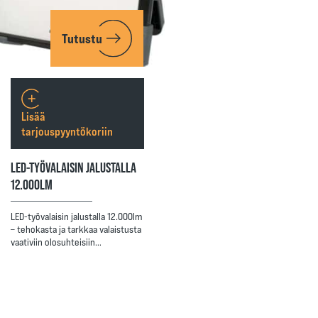
Tutustu
Lisää
tarjouspyyntökoriin
LED-TYÖVALAISIN JALUSTALLA
12.000LM
LED-työvalaisin jalustalla 12.000lm
– tehokasta ja tarkkaa valaistusta
vaativiin olosuhteisiin…