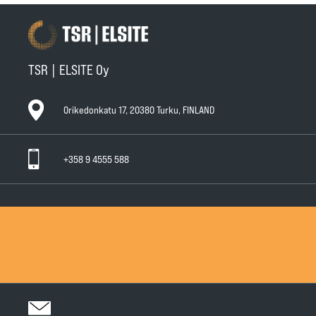
TSR | ELSITE Oy
Orikedonkatu 17, 20380 Turku, FINLAND
+358 9 4555 588
Ota yhteyttä
Tuotteet
Huollot ja takuut
Teknisen Kaupan yleiset myyntiehdot
Teknisen Kaupan yleiset takuuehdot
Tietosuojaseloste