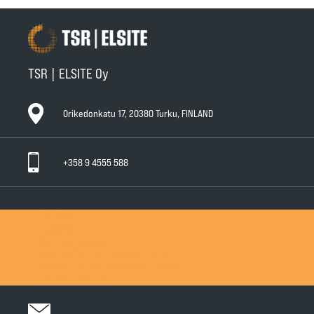
TSR | ELSITE Oy
Orikedonkatu 17, 20380 Turku, FINLAND
+358 9 4555 588
Ota yhteyttä
Tuotteet
Huollot ja takuut
Teknisen Kaupan yleiset myyntiehdot
Teknisen Kaupan yleiset takuuehdot
Tietosuojaseloste