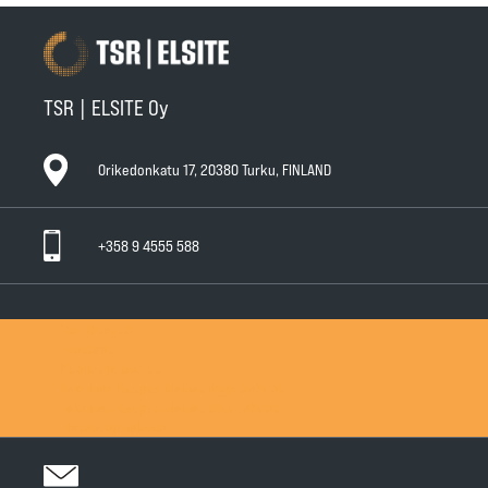
TSR | ELSITE Oy
Orikedonkatu 17, 20380 Turku, FINLAND
+358 9 4555 588
Ota yhteyttä
Tuotteet
Huollot ja takuut
Teknisen Kaupan yleiset myyntiehdot
Teknisen Kaupan yleiset takuuehdot
Tietosuojaseloste